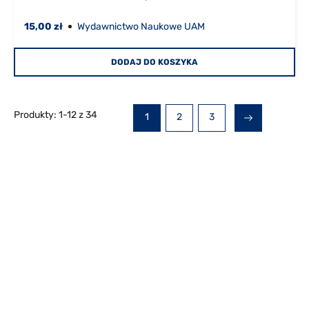
15,00 zł
Wydawnictwo Naukowe UAM
DODAJ DO KOSZYKA
Produkty:
1
-
12
z
34
S
S
1
2
3
S
t
t
T
R
r
r
O
o
o
N
n
n
A
a
a