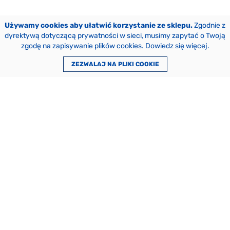
Używamy cookies aby ułatwić korzystanie ze sklepu.
Zgodnie z
dyrektywą dotyczącą prywatności w sieci, musimy zapytać o Twoją
zgodę na zapisywanie plików cookies.
Dowiedz się więcej
.
ZEZWALAJ NA PLIKI COOKIE
A
J
A
PL
EN
Zaloguj się
Utwórz konto
A
Zapisz się do listy odbiorców newslettera
Ę
ZAPISZ SIĘ
Z
Y
K
ZNAJDZIESZ NAS TUTAJ
Wydawnictwo Naukowe UAM
Collegium Maius (IV piętro)
ul. A. Fredry 10
61-701 Poznań