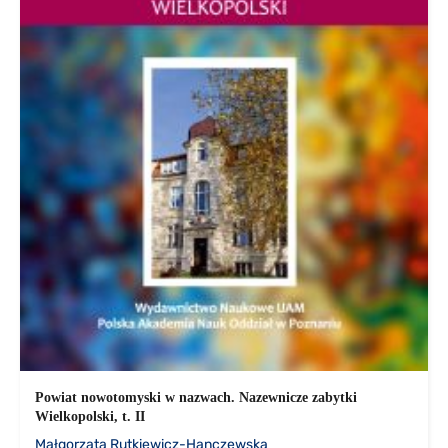
Powiat nowotomyski w nazwach. Nazewnicze zabytki
Wielkopolski, t. II
Małgorzata Rutkiewicz-Hanczewska